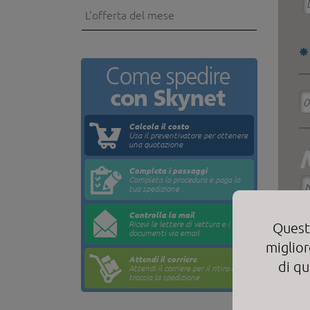
L'offerta del mese
Calcola il costo
Usa il preventivatore per ottenere
una quotazione
Completa i passaggi
Completa la procedura e paga la
tua spedizione
Controlla la mail
Ricevi le lettere di vettura e i
Questo
documenti via email
miglior
Attendi il corriere
di qu
Attendi il corriere per il ritiro e
traccia la spedizione