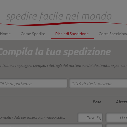
spedire facile nel mondo
Home
Come Spedire
Richiedi Spedizione
Cerca Spedizion
Compila la tua spedizione
ntrolla il riepilogo e compila i dettagli del mittente e del destinatario per co
Città di partenza
Città di destinazione
Peso
Altez
ompila i dati per inserire un nuovo collo: