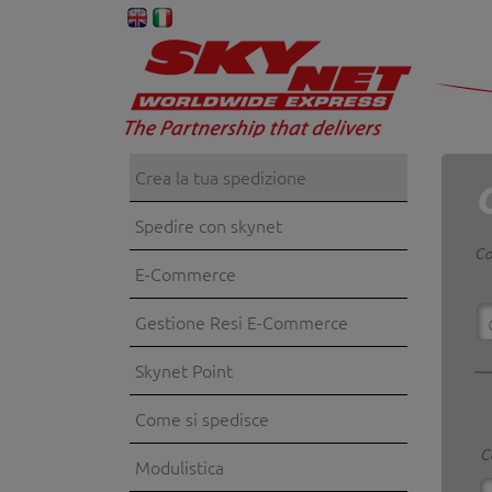
Crea la tua spedizione
Spedire con skynet
Co
E-Commerce
Gestione Resi E-Commerce
Skynet Point
Come si spedisce
C
Modulistica