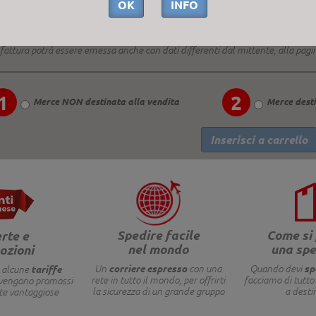
OK
INFO
campi indicati con
sono obbligatori.
 fattura potrà essere emessa anche con dati differenti dal mittente, alla pagi
1
2
Merce NON destinata alla vendita
Merce desti
Spedire facile
Come si
rte e
nel mondo
una spe
ozioni
corriere espresso
sp
tariffe
Un
con una
Quando devi
 alcune
rete in tutto il mondo, per offrirti
facciamo di tutto 
 vengono promossi
la sicurezza di un grande gruppo
a desti
rte vantaggiose