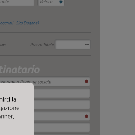
doganali - Sito Dogane)
sivi
Prezzo Totale
inatario
irti la
igazione
anner,