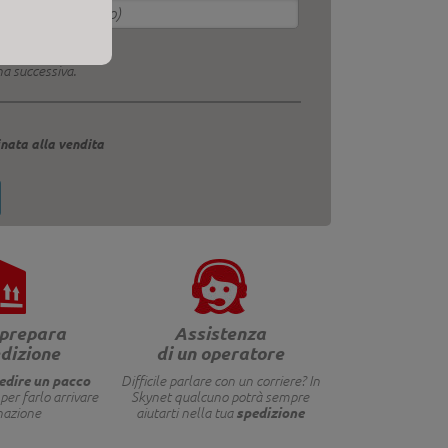
na successiva.
nata alla vendita
 prepara
Assistenza
dizione
di un operatore
edire un pacco
Difficile parlare con un corriere? In
per farlo arrivare
Skynet qualcuno potrà sempre
spedizione
nazione
aiutarti nella tua