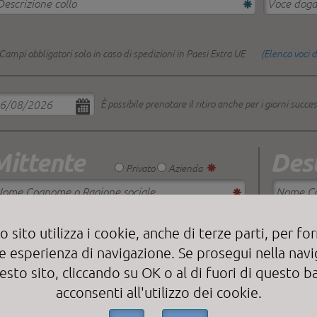
Campi obbligatori solo in caso di spedizioni in Paesi Extra UE
(Elenco voci 
È possibile prenotare il ritiro anche per i giorni succes
Mittente
Dest
Privato
Azienda
 sito utilizza i cookie, anche di terze parti, per forn
e esperienza di navigazione. Se prosegui nella nav
esto sito, cliccando su OK o al di fuori di questo b
acconsenti all'utilizzo dei cookie.