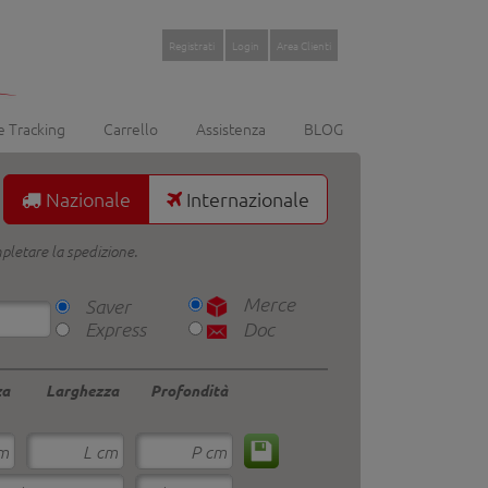
Registrati
Login
Area Clienti
e Tracking
Carrello
Assistenza
BLOG
Nazionale
Internazionale
mpletare la spedizione.
Merce
Saver
Doc
Express
za
Larghezza
Profondità