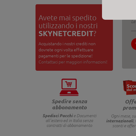
I 
Avete mai spedito
La
utilizzando i nostri
SKYNETCREDIT
?
Acquistando i nostri crediti non
dovrete ogni volta effettuare
pagamenti per le spedizione!
Contattaci per maggiori informazioni!
Spedire senza
Offe
abbonamento
prom
Spedisci Pacchi
e Documenti
Ogni mese, su
all'estero ed in Italia senza
internazionali
,
contratti di abbonamento
sconti e offe